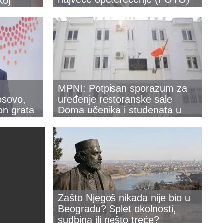
koj
MPNI: Potpisan sporazum za
osovo,
uređenje restoranske sale
on grata
Doma učenika i studenata u
Baru
Zašto Njegoš nikada nije bio u
Beogradu? Splet okolnosti,
sudbina ili nešto treće?