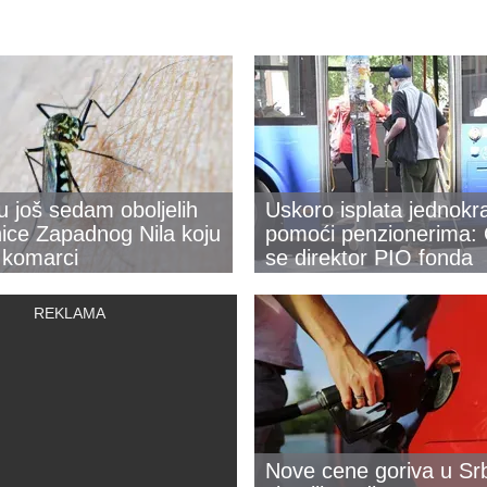
u još sedam oboljelih
Uskoro isplata jednokr
ice Zapadnog Nila koju
pomoći penzionerima: 
 komarci
se direktor PIO fonda
Nove cene goriva u Srbi