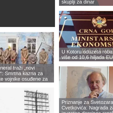
skuplji za dinar
U Kotoru oduzeta roba 
više od 10,6 hiljada E
neral traži „novi
“: Smrtna kazna za
ke vojnike osuđene za
očine
Priznanje za Svetozar
Cvetkovića: Nagrada z