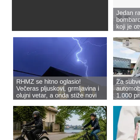
Jedan ra
bombarde
koji je o
ratovanj
RHMZ se hitno oglasio!
Za subve
Večeras pljuskovi, grmljavina i
automobi
olujni vetar, a onda stiže novi
1.000 pr
talas paklenih vrućina
intereso