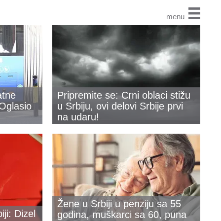
menu
atne
Pripremite se: Crni oblaci stižu
Oglasio
u Srbiju, ovi delovi Srbije prvi
na udaru!
Žene u Srbiji u penziju sa 55
ji: Dizel
godina, muškarci sa 60, puna