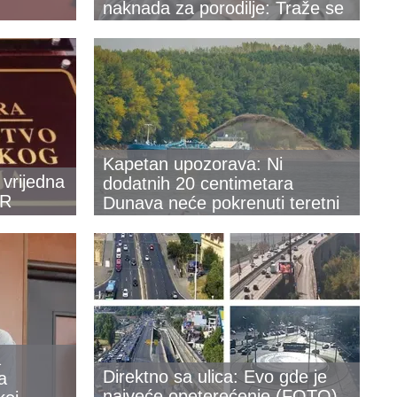
naknada za porodilje: Traže se
izmene tri zakona
Kapetan upozorava: Ni
vrijedna
dodatnih 20 centimetara
UR
Dunava neće pokrenuti teretni
saobraćaj, brodovi stoje do
daljeg
a
Direktno sa ulica: Evo gde je
a
najveće opeterećenje (FOTO)