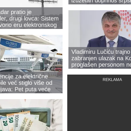
izuzetan doprinos srps
kinematografiji
dar pratio je
r, drugi lovca: Sistem
tvorio eru elektronskog
a
Vladimiru Lučiću trajno
zabranjen ulazak na K
proglašen personom n
ncije za električne
le već stiglo više od
ijava: Pet puta veće
vanje nego lane