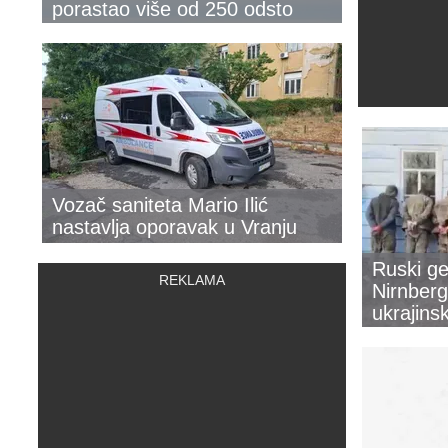
porastao više od 250 odsto
Vozač saniteta Mario Ilić
nastavlja oporavak u Vranju
Ruski ge
Nirnberg
ukrajins
ratne zl