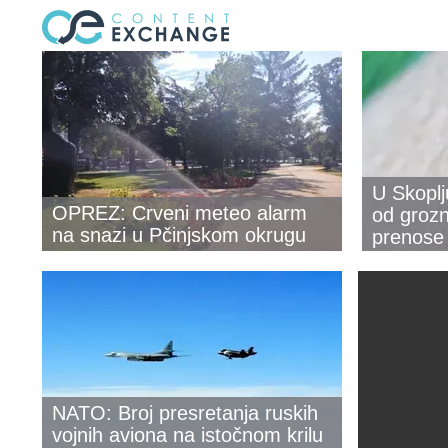
U Skoplj
OPREZ: Crveni meteo alarm
od grozn
na snazi u Pčinjskom okrugu
prenose
NATO: Broj presretanja ruskih
vojnih aviona na istočnom krilu